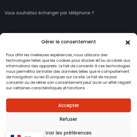
Vous souhaitez échanger par téléphone ?
+(33) 6 27 61 83 63
+(33) 6 13 38 52 60
Gérer le consentement
Pour offrir les meilleures expériences, nous utilisons des
Une question ?
technologies telles que les cookies pour stocker et/ou accéder aux
informations des appareils. Le fait de consentir à ces technologies
contact@sud-eden.com
nous permettra de traiter des données telles que le comportement
de navigation ou les ID uniques sur ce site. Le fait de ne pas
consentir ou de retirer son consentement peut avoir un effet négatif
Suivez-nous sur les réseaux sociaux !
sur certaines caractéristiques et fonctions.
Accepter
Refuser
© 2025 SUD EDEN – Tous droits réservés. –
Site réalisé par
Voir les préférences
l’agence CLUB 103