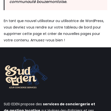
communauté bouzemontoise.
En tant que nouvel utilisateur ou utilisatrice de WordPress,
vous devriez vous rendre sur
votre tableau de bord
pour
supprimer cette page et créer de nouvelles pages pour
votre contenu. Amusez-vous bien !
SUD EDEN propose des
services de conciergerie et
de gestion locative
sur Hyères-les-Palmiers et ses