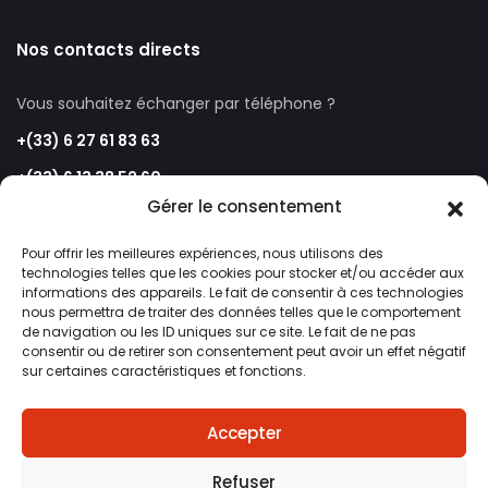
Nos contacts directs
Vous souhaitez échanger par téléphone ?
+(33) 6 27 61 83 63
+(33) 6 13 38 52 60
Gérer le consentement
Pour offrir les meilleures expériences, nous utilisons des
Une question ?
technologies telles que les cookies pour stocker et/ou accéder aux
contact@sud-eden.com
informations des appareils. Le fait de consentir à ces technologies
nous permettra de traiter des données telles que le comportement
de navigation ou les ID uniques sur ce site. Le fait de ne pas
consentir ou de retirer son consentement peut avoir un effet négatif
Suivez-nous sur les réseaux sociaux !
sur certaines caractéristiques et fonctions.
Accepter
Refuser